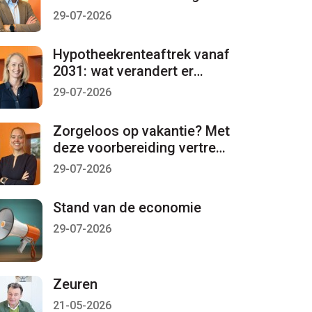
per 1 januari 2027 lopen
29-07-2026
Hypotheekrenteaftrek vanaf
2031: wat verandert er
mogelijk?
29-07-2026
Zorgeloos op vakantie? Met
deze voorbereiding vertrekt
u met een gerust gevoel
29-07-2026
Stand van de economie
29-07-2026
Zeuren
21-05-2026