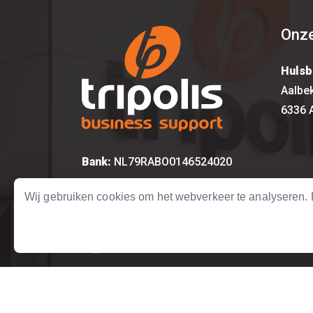
Onze
Hulsb
Aalbe
6336 
Bank:
NL79RABO0146524020
KvK:
14615917
Wij gebruiken cookies om het webverkeer te analyseren
BTW:
NL 8157.12.492.B01
Copyright © 2004 - 2026 Tripolis Business Sup