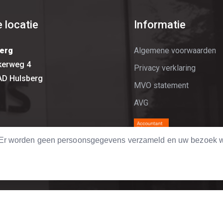
 locatie
Informatie
erg
Algemene voorwaarden
kerweg 4
Privacy verklaring
AD Hulsberg
MVO statement
AVG
. Er worden geen persoonsgegevens verzameld en uw bezoek w
port.