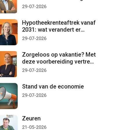
per 1 januari 2027 lopen
29-07-2026
Hypotheekrenteaftrek vanaf
2031: wat verandert er
mogelijk?
29-07-2026
Zorgeloos op vakantie? Met
deze voorbereiding vertrekt
u met een gerust gevoel
29-07-2026
Stand van de economie
29-07-2026
Zeuren
21-05-2026