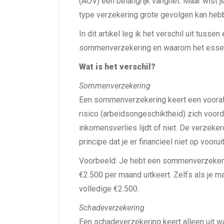
(AOV) een belangrijk vangnet. Maar wist 
type verzekering grote gevolgen kan hebb
In dit artikel leg ik het verschil uit tus
sommenverzekering en waarom het essent
Wat is het verschil?
Sommenverzekering
Een sommenverzekering keert een vooraf
risico (arbeidsongeschiktheid) zich voordo
inkomensverlies lijdt of niet. De verzeke
principe dat je er financieel niet op vooru
Voorbeeld: Je hebt een sommenverzekeri
€2.500 per maand uitkeert. Zelfs als je m
volledige €2.500.
Schadeverzekering
Een schadeverzekering keert alleen uit wa