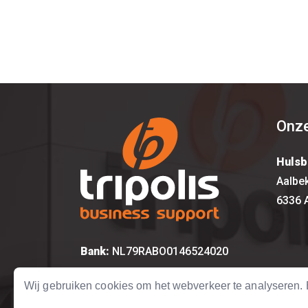
Onze
Hulsb
Aalbe
6336 
Bank:
NL79RABO0146524020
KvK:
14615917
Wij gebruiken cookies om het webverkeer te analyseren
BTW:
NL 8157.12.492.B01