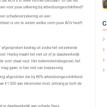
je dat AOV’s in twee vormen bestaan? En dat het
en voor jouw uitkering bij arbeidsongeschiktheid?
sen een schadeverzekering en een
C
ieel is om te weten welke vorm jouw AOV heeft.
 afgesproken bedrag uit zodra het verzekerde
et. Hierbij maakt het niet uit of je daadwerkelijk
rde som staat vast. Het indemniteitsbeginsel, het
it mag gaan, is hier niet van toepassing.
ng afgesloten die bij 80% arbeidsongeschiktheid
aar €1.500 aan inkomsten mist, ontvang je toch de
t je daadwerkelijk aan schade (lees: