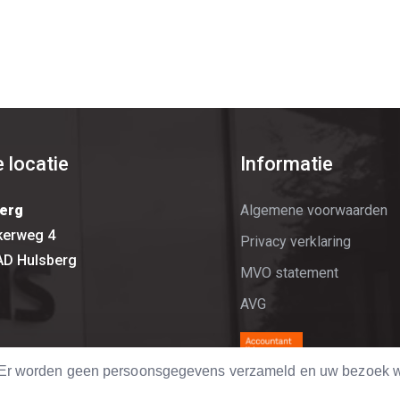
 locatie
Informatie
erg
Algemene voorwaarden
kerweg 4
Privacy verklaring
AD Hulsberg
MVO statement
AVG
. Er worden geen persoonsgegevens verzameld en uw bezoek w