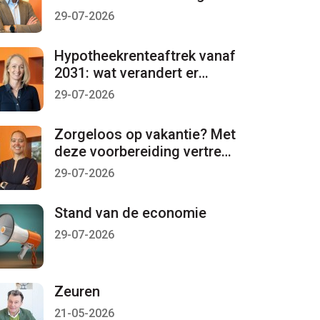
per 1 januari 2027 lopen
29-07-2026
Hypotheekrenteaftrek vanaf
2031: wat verandert er
mogelijk?
29-07-2026
Zorgeloos op vakantie? Met
deze voorbereiding vertrekt
u met een gerust gevoel
29-07-2026
Stand van de economie
29-07-2026
Zeuren
21-05-2026