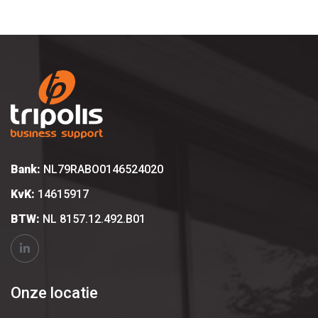
Bank:
NL79RABO0146524020
KvK:
14615917
BTW:
NL 8157.12.492.B01
Onze locatie