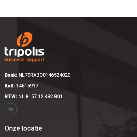
Bank:
NL79RABO0146524020
KvK:
14615917
BTW:
NL 8157.12.492.B01
Onze locatie