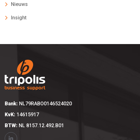
Nieuws
Insight
Bank:
NL79RABO0146524020
KvK:
14615917
BTW:
NL 8157.12.492.B01