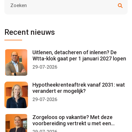
Recent nieuws
Uitlenen, detacheren of inlenen? De
Wtta-klok gaat per 1 januari 2027 lopen
29-07-2026
Hypotheekrenteaftrek vanaf 2031: wat
verandert er mogelijk?
29-07-2026
Zorgeloos op vakantie? Met deze
voorbereiding vertrekt u met een
gerust gevoel
29-07-2026