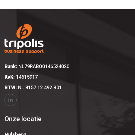
Bank:
NL79RABO0146524020
KvK:
14615917
BTW:
NL 8157.12.492.B01
Onze locatie
Hulsberg