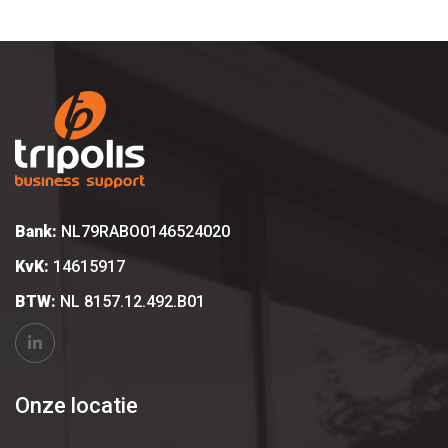
Bank:
NL79RABO0146524020
KvK:
14615917
BTW:
NL 8157.12.492.B01
Onze locatie