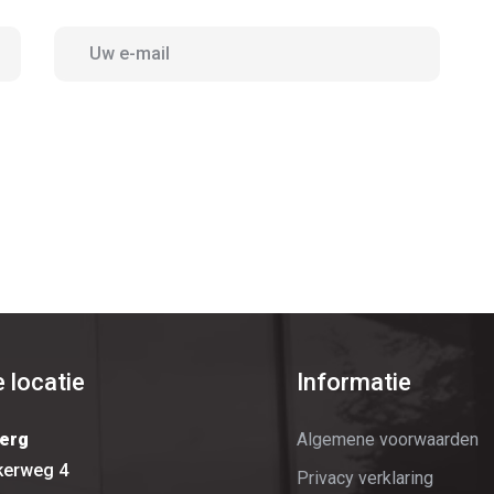
 locatie
Informatie
erg
Algemene voorwaarden
kerweg 4
Privacy verklaring