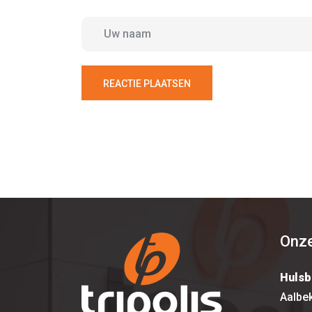
REACTIE PLAATSEN
Onze
Hulsb
Aalbe