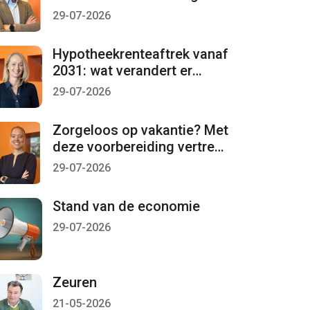
per 1 januari 2027 lopen
29-07-2026
Hypotheekrenteaftrek vanaf
2031: wat verandert er
mogelijk?
29-07-2026
Zorgeloos op vakantie? Met
deze voorbereiding vertrekt
u met een gerust gevoel
29-07-2026
Stand van de economie
29-07-2026
Zeuren
21-05-2026