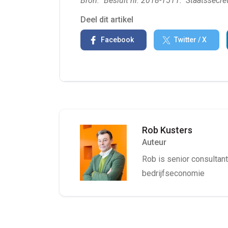
Bron: "Besluit nr. 2018-1511." Staatssecre
Deel dit artikel
Facebook
Twitter / X
Rob Kusters
Auteur
Rob is senior consultant 
bedrijfseconomie