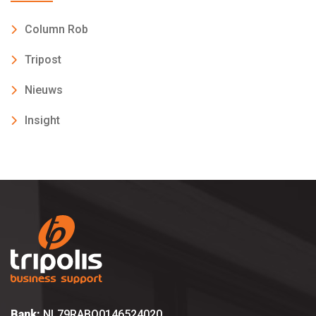
Column Rob
Tripost
Nieuws
Insight
Bank:
NL79RABO0146524020