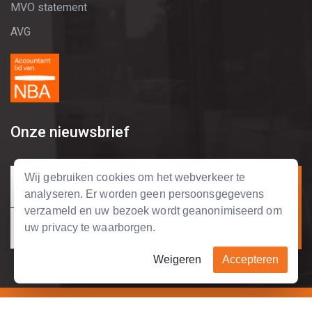
MVO statement
AVG
Onze nieuwsbrief
Wij gebruiken cookies om het webverkeer te
analyseren. Er worden geen persoonsgegevens
verzameld en uw bezoek wordt geanonimiseerd om
uw privacy te waarborgen.
Weigeren
Accepteren
Copyright © 2004 - 2026 Tripolis Business Support.