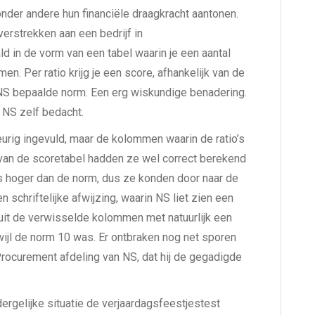
 onder andere hun financiële draagkracht aantonen.
verstrekken aan een bedrijf in
ld in de vorm van een tabel waarin je een aantal
men. Per ratio krijg je een score, afhankelijk van de
r NS bepaalde norm. Een erg wiskundige benadering.
t NS zelf bedacht.
keurig ingevuld, maar de kolommen waarin de ratio’s
 van de scoretabel hadden ze wel correct berekend
s hoger dan de norm, dus ze konden door naar de
 schriftelijke afwijzing, waarin NS liet zien een
it de verwisselde kolommen met natuurlijk een
rwijl de norm 10 was. Er ontbraken nog net sporen
Procurement afdeling van NS, dat hij de gegadigde
dergelijke situatie de verjaardagsfeestjestest