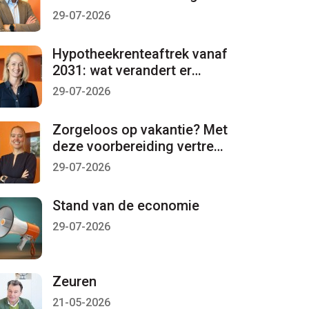
per 1 januari 2027 lopen
29-07-2026
Hypotheekrenteaftrek vanaf
2031: wat verandert er
mogelijk?
29-07-2026
Zorgeloos op vakantie? Met
deze voorbereiding vertrekt
u met een gerust gevoel
29-07-2026
Stand van de economie
29-07-2026
Zeuren
21-05-2026