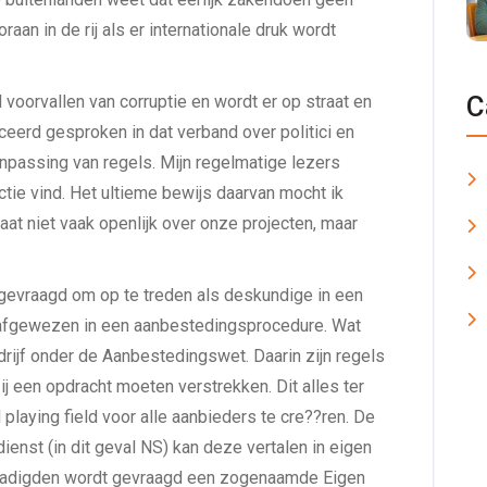
an in de rij als er internationale druk wordt
C
oorvallen van corruptie en wordt er op straat en
erd gesproken in dat verband over politici en
aanpassing van regels. Mijn regelmatige lezers
tie vind. Het ultieme bewijs daarvan mocht ik
raat niet vaak openlijk over onze projecten, maar
k gevraagd om op te treden als deskundige in een
f afgewezen in een aanbestedingsprocedure. Wat
drijf onder de Aanbestedingswet. Daarin zijn regels
j een opdracht moeten verstrekken. Dit alles ter
playing field voor alle aanbieders te cre??ren. De
enst (in dit geval NS) kan deze vertalen in eigen
egadigden wordt gevraagd een zogenaamde Eigen