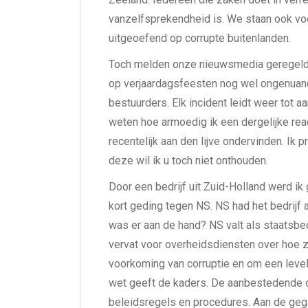
vanzelfsprekendheid is. We staan ook voora
uitgeoefend op corrupte buitenlanden.
Toch melden onze nieuwsmedia geregeld v
op verjaardagsfeesten nog wel ongenuance
bestuurders. Elk incident leidt weer tot 
weten hoe armoedig ik een dergelijke reac
recentelijk aan den lijve ondervinden. Ik p
deze wil ik u toch niet onthouden.
Door een bedrijf uit Zuid-Holland werd i
kort geding tegen NS. NS had het bedrij
was er aan de hand? NS valt als staatsbe
vervat voor overheidsdiensten over hoe zi
voorkoming van corruptie en om een level 
wet geeft de kaders. De aanbestedende di
beleidsregels en procedures. Aan de g