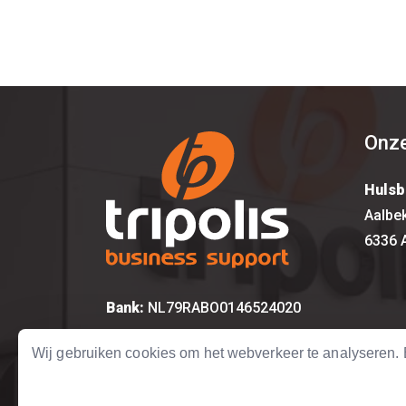
Onze
Hulsb
Aalbe
6336 
Bank:
NL79RABO0146524020
KvK:
14615917
Wij gebruiken cookies om het webverkeer te analyseren
BTW:
NL 8157.12.492.B01