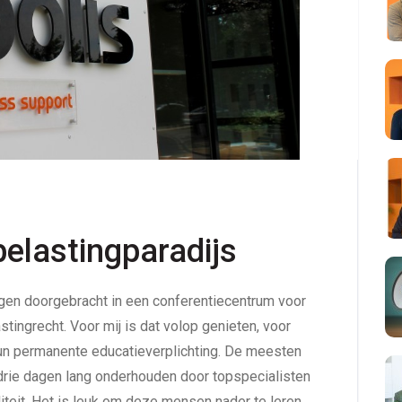
belastingparadijs
gen doorgebracht in een conferentiecentrum voor
tingrecht. Voor mij is dat volop genieten, voor
hun permanente educatieverplichting. De meesten
drie dagen lang onderhouden door topspecialisten
liteit. Het is leuk om deze mensen nader te leren