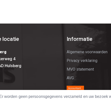
 locatie
Informatie
erg
Algemene voorwaarden
kerweg 4
Privacy verklaring
AD Hulsberg
MVO statement
AVG
. Er worden geen persoonsgegevens verzameld en uw bezoek w