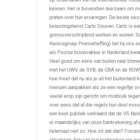
kennen. Het is bovendien leerzaam om met
praten over hun ervaringen. De beste sess
belastingdienst Carlo Douven. Carlo is ee
grensoverschrijdend werken en wonen. Sam
Kennisgroep Premieheffing) liet hij ons 
als Poolse bouwvakker in Nederland kwame
Heel goed om eens van buiten naar binne
met het UWV, de SVB, de GBA en de RDW (
hoe moet dat nu als je uit het buitenland
mensen aanpakken als ze een regeltje ove
veelal erop zijn gericht om misbruik tege
over eens dat al die regels hun doel mis
een keer publiek verklaard dat de VS Nede
er maandelijks van onze bankrekening afvl
helemaal niet zo. Hoe zit dat dan? Fiscali
structuren. Een van hun technieken om zod