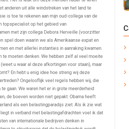
 anderen uit alle windstreken van het land te
ie is toe te rekenen aan mijn oud-collega van de
n topspecialist op het gebied van
C
en met zijn collega Debora Herveille (voorzitter
een spel doen waarin we als Amerikaanse expat en
n en met allerlei instanties in aanraking kwamen.
n te moeten denken. We hebben zelf al veel moeite
weet u waar al deze afkortingen voor staan), maar
 komt? En hebt u enig idee hoe streng wij deze
rtreden? Ongelooflijk veel regels hebben wij, die
n te gaan. We waren het er in grote meerderheid
sen, de boeven worden niet gepakt. Obama heeft
rland als een belastingparadijs ziet. Als ik zie wat
iegt in verband met belastingafdrachten voel ik dat
sten van internationale bedrijven denken in
anig te structureren dat de belastingdruk wordt