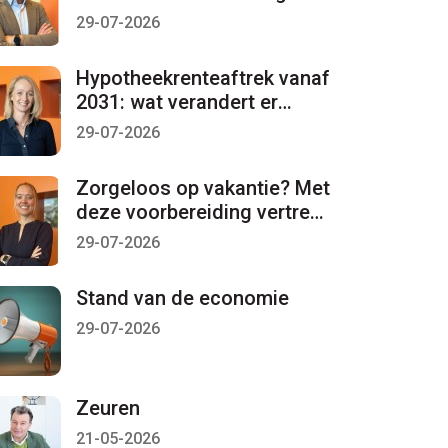
per 1 januari 2027 lopen
29-07-2026
Hypotheekrenteaftrek vanaf
2031: wat verandert er
mogelijk?
29-07-2026
Zorgeloos op vakantie? Met
deze voorbereiding vertrekt
u met een gerust gevoel
29-07-2026
Stand van de economie
29-07-2026
Zeuren
21-05-2026