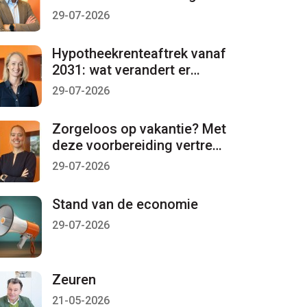
per 1 januari 2027 lopen
29-07-2026
Hypotheekrenteaftrek vanaf
2031: wat verandert er
mogelijk?
29-07-2026
Zorgeloos op vakantie? Met
deze voorbereiding vertrekt
u met een gerust gevoel
29-07-2026
Stand van de economie
29-07-2026
Zeuren
21-05-2026