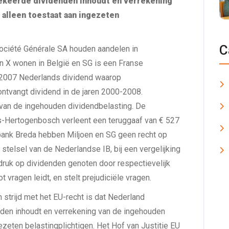
ekeerde dividenden inhoudt en verrekening
alleen toestaat aan ingezeten
C
Société Générale SA houden aandelen in
 X wonen in België en SG is een Franse
 2007 Nederlands dividend waarop
ntvangt dividend in de jaren 2000-2008.
an de ingehouden dividendbelasting. De
's-Hertogenbosch verleent een teruggaaf van € 527
ank Breda hebben Miljoen en SG geen recht op
stelsel van de Nederlandse IB, bij een vergelijking
ruk op dividenden genoten door respectievelijk
 vragen leidt, en stelt prejudiciële vragen.
n strijd met het EU-recht is dat Nederland
nden inhoudt en verrekening van de ingehouden
ezeten belastingplichtigen. Het Hof van Justitie EU