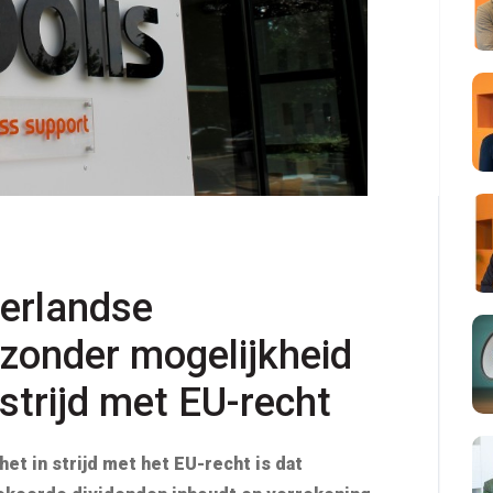
erlandse 
zonder mogelijkheid 
 strijd met EU-recht
het in strijd met het EU-recht is dat