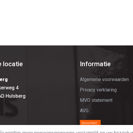
 locatie
Informatie
erg
Algemene voorwaarden
kerweg 4
Privacy verklaring
AD Hulsberg
MVO statement
AVG
. Er worden geen persoonsgegevens verzameld en uw bezoek w