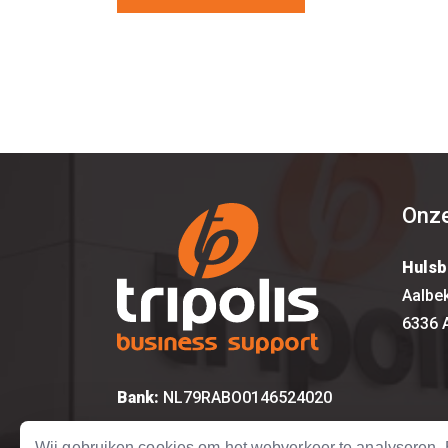
Onze
Hulsb
Aalbe
6336 
Bank:
NL79RABO0146524020
KvK:
14615917
Wij gebruiken cookies om het webverkeer te analyseren