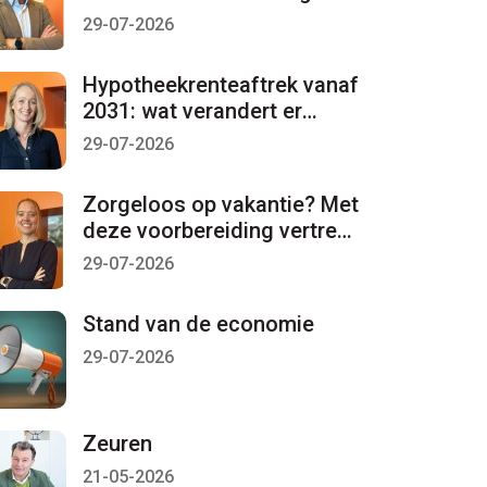
per 1 januari 2027 lopen
29-07-2026
Hypotheekrenteaftrek vanaf
2031: wat verandert er
mogelijk?
29-07-2026
Zorgeloos op vakantie? Met
deze voorbereiding vertrekt
u met een gerust gevoel
29-07-2026
Stand van de economie
29-07-2026
Zeuren
21-05-2026