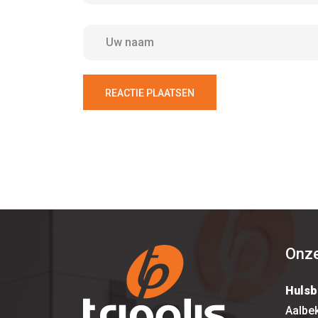
REACTIE PLAATSEN
Onze
Hulsb
Aalbe