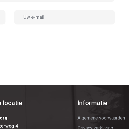
 locatie
Informatie
erg
Algemene voorwaarden
kerweg 4
Privacy verklaring