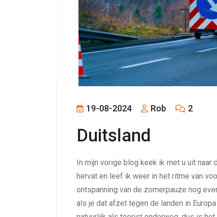
19-08-2024
Rob
2
Duitsland
In mijn vorige blog keek ik met u uit naa
hervat en leef ik weer in het ritme van vo
ontspanning van de zomerpauze nog even 
als je dat afzet tegen de landen in Europ
natuurlijk als toerist onderweg, dus is he