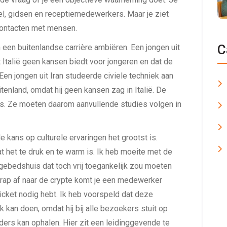
l, gidsen en receptiemedewerkers. Maar je ziet
contacten met mensen.
C
n een buitenlandse carrière ambiëren. Een jongen uit
t Italië geen kansen biedt voor jongeren en dat de
Een jongen uit Iran studeerde civiele techniek aan
itenland, omdat hij geen kansen zag in Italië. De
r is. Ze moeten daarom aanvullende studies volgen in
kans op culturele ervaringen het grootst is.
t het te druk en te warm is. Ik heb moeite met de
gebedshuis dat toch vrij toegankelijk zou moeten
e trap af naar de crypte komt je een medewerker
ticket nodig hebt. Ik heb voorspeld dat deze
an doen, omdat hij bij alle bezoekers stuit op
ouders kan ophalen. Hier zit een leidinggevende te