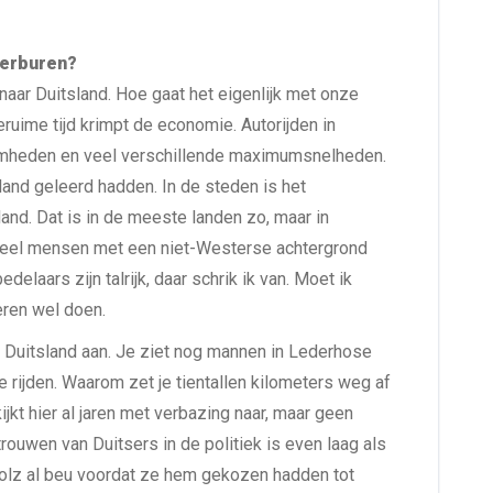
terburen?
naar Duitsland. Hoe gaat het eigenlijk met onze
ruime tijd krimpt de economie. Autorijden in
aamheden en veel verschillende maximumsnelheden.
land geleerd hadden. In de steden is het
land. Dat is in de meeste landen zo, maar in
 veel mensen met een niet-Westerse achtergrond
laars zijn talrijk, daar schrik ik van. Moet ik
ren wel doen.
le Duitsland aan. Je ziet nog mannen in Lederhose
e rijden. Waarom zet je tientallen kilometers weg af
jkt hier al jaren met verbazing naar, maar geen
trouwen van Duitsers in de politiek is even laag als
holz al beu voordat ze hem gekozen hadden tot