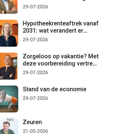
per 1 januari 2027 lopen
29-07-2026
Hypotheekrenteaftrek vanaf
2031: wat verandert er
mogelijk?
29-07-2026
Zorgeloos op vakantie? Met
deze voorbereiding vertrekt
u met een gerust gevoel
29-07-2026
Stand van de economie
29-07-2026
Zeuren
21-05-2026