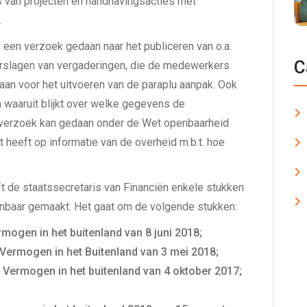
s van projecten en handhavingsacties met
.
s een verzoek gedaan naar het publiceren van o.a.
C
 verslagen van vergaderingen, die de medewerkers
aan voor het uitvoeren van de paraplu aanpak. Ook
 waaruit blijkt over welke gegevens de
n verzoek kan gedaan onder de Wet openbaarheid
t heeft op informatie van de overheid m.b.t. hoe
t de staatssecretaris van Financiën enkele stukken
enbaar gemaakt. Het gaat om de volgende stukken:
en in het buitenland van 8 juni 2018;
ermogen in het Buitenland van 3 mei 2018;
Vermogen in het buitenland van 4 oktober 2017;