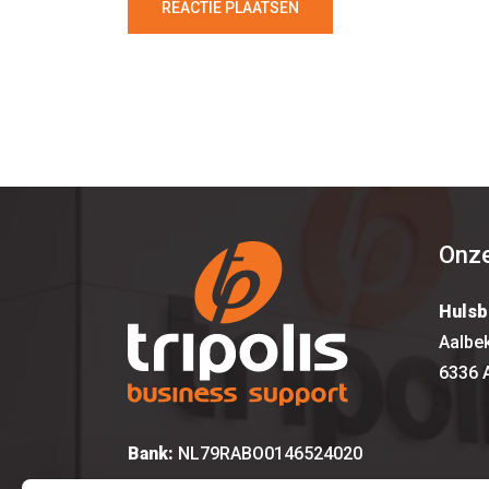
REACTIE PLAATSEN
Onze
Hulsb
Aalbe
6336 
Bank:
NL79RABO0146524020