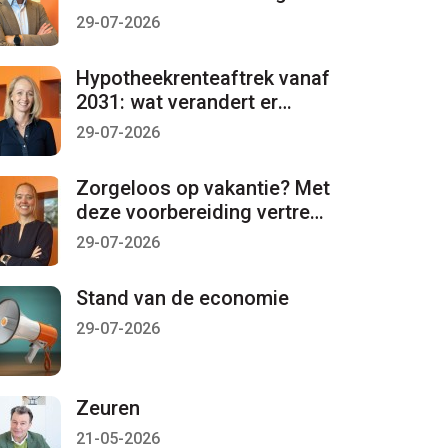
per 1 januari 2027 lopen
29-07-2026
Hypotheekrenteaftrek vanaf
2031: wat verandert er
mogelijk?
29-07-2026
Zorgeloos op vakantie? Met
deze voorbereiding vertrekt
u met een gerust gevoel
29-07-2026
Stand van de economie
29-07-2026
Zeuren
21-05-2026