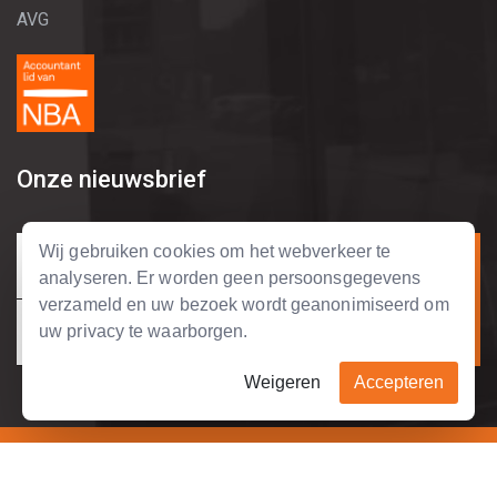
AVG
Onze nieuwsbrief
Wij gebruiken cookies om het webverkeer te
analyseren. Er worden geen persoonsgegevens
verzameld en uw bezoek wordt geanonimiseerd om
uw privacy te waarborgen.
Weigeren
Accepteren
Copyright © 2004 - 2026 Tripolis Business Support.