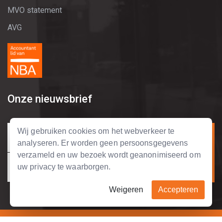
MVO statement
AVG
Onze nieuwsbrief
Wij gebruiken cookies om het webverkeer te
analyseren. Er worden geen persoonsgegevens
verzameld en uw bezoek wordt geanonimiseerd om
uw privacy te waarborgen.
Weigeren
Accepteren