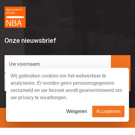
Onze nieuwsbrief
Wij gebruiken cookies om het webverkeer te
analyseren. Er worden geen persoonsgegevens
verzameld en uw bezoek wordt geanonimiseerd om
uw privacy te waarborgen.
Weigeren
Accepteren
Copyright © 2004 - 2026 Tripolis Business Support.
SOLLICITEREN