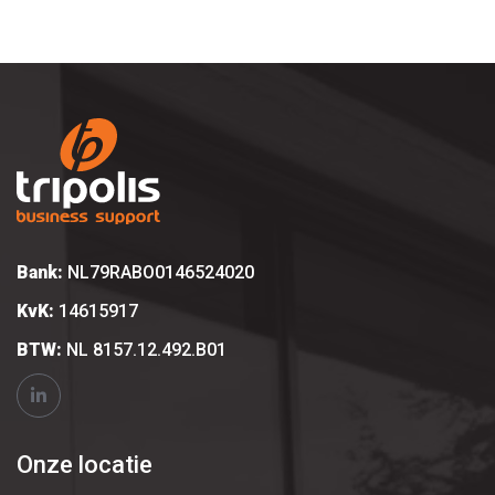
Bank:
NL79RABO0146524020
KvK:
14615917
BTW:
NL 8157.12.492.B01
Onze locatie