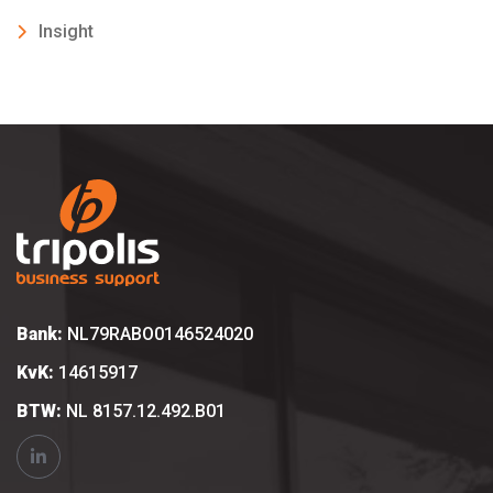
Insight
Bank:
NL79RABO0146524020
KvK:
14615917
BTW:
NL 8157.12.492.B01