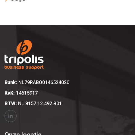
Bank:
NL79RABO0146524020
KvK:
14615917
BTW:
NL 8157.12.492.B01
Onze locatie