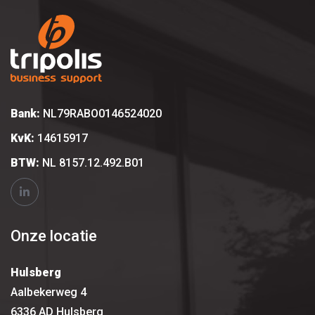
Bank:
NL79RABO0146524020
KvK:
14615917
BTW:
NL 8157.12.492.B01
Onze locatie
Hulsberg
Aalbekerweg 4
6336 AD Hulsberg