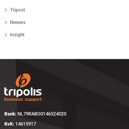
Tripost
Nieuws
Insight
Bank:
NL79RABO0146524020
KvK:
14615917