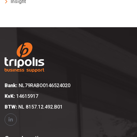
Insight
Bank:
NL79RABO0146524020
KvK:
14615917
BTW:
NL 8157.12.492.B01