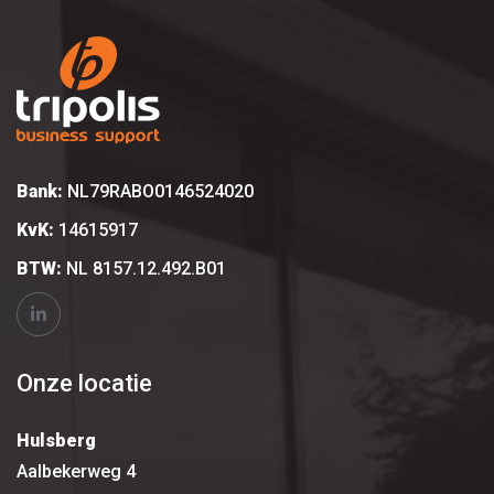
Bank:
NL79RABO0146524020
KvK:
14615917
BTW:
NL 8157.12.492.B01
Onze locatie
Hulsberg
Aalbekerweg 4