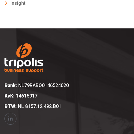
Insight
Bank:
NL79RABO0146524020
KvK:
14615917
BTW:
NL 8157.12.492.B01