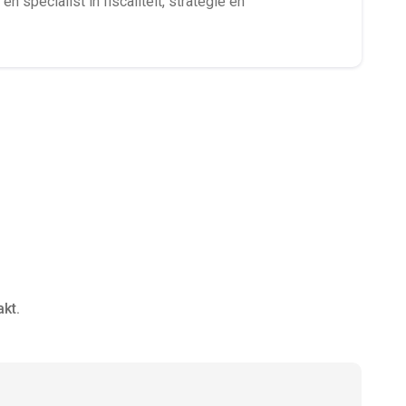
en specialist in fiscaliteit, strategie en
kt.