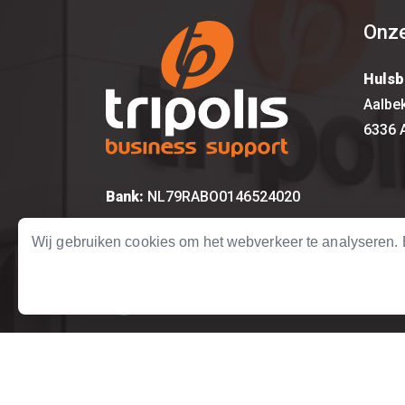
Onze
Hulsb
Aalbe
6336 
Bank:
NL79RABO0146524020
KvK:
14615917
Wij gebruiken cookies om het webverkeer te analyseren
BTW:
NL 8157.12.492.B01
Copyright © 2004 - 2026 Tripolis Business Sup