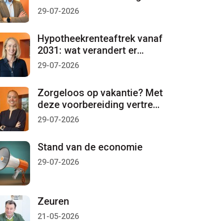
per 1 januari 2027 lopen
29-07-2026
Hypotheekrenteaftrek vanaf
2031: wat verandert er
mogelijk?
29-07-2026
Zorgeloos op vakantie? Met
deze voorbereiding vertrekt
u met een gerust gevoel
29-07-2026
Stand van de economie
29-07-2026
Zeuren
21-05-2026