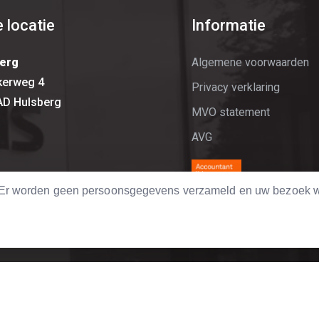
 locatie
Informatie
erg
Algemene voorwaarden
kerweg 4
Privacy verklaring
AD Hulsberg
MVO statement
AVG
. Er worden geen persoonsgegevens verzameld en uw bezoek w
port.