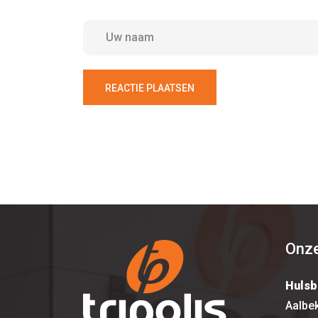
REACTIE PLAATSEN
Onze
Hulsb
Aalbe