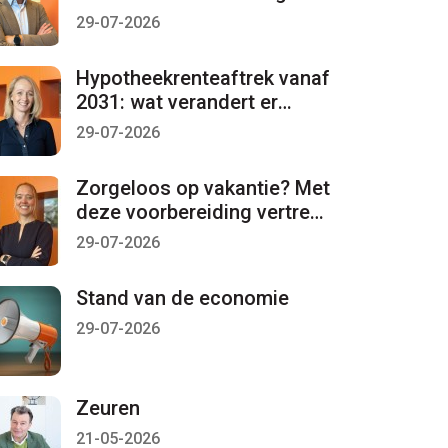
per 1 januari 2027 lopen
29-07-2026
Hypotheekrenteaftrek vanaf
2031: wat verandert er
mogelijk?
29-07-2026
Zorgeloos op vakantie? Met
deze voorbereiding vertrekt
u met een gerust gevoel
29-07-2026
Stand van de economie
29-07-2026
Zeuren
21-05-2026