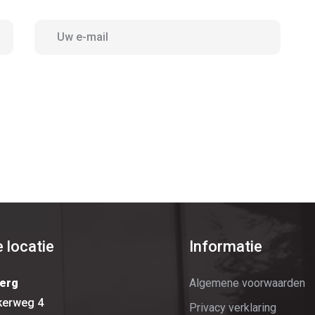
 locatie
Informatie
erg
Algemene voorwaarden
kerweg 4
Privacy verklaring