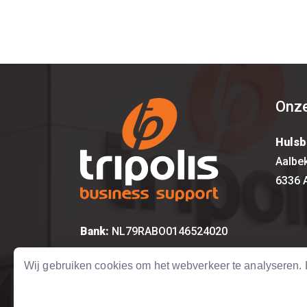
Onze
Hulsb
Aalbe
6336 
Bank:
NL79RABO0146524020
KvK:
14615917
Wij gebruiken cookies om het webverkeer te analyseren
BTW:
NL 8157.12.492.B01