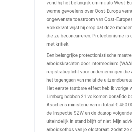
vond hij het belangrijk om mij als West-
warme gevoelens over Oost-Europa verne
ongewenste toestroom van Oost-Europeane
Volkskrant wijst hij erop dat deze mens
die ze beconcurreren. Protectionisme is dan
met kritiek.
Een belangrijke protectionistische maatreg
arbeidskrachten door intermediairs (WAAD
registratieplicht voor ondernemingen die 
het tegengaan van malafide uitzendbure
Het eerste tastbare effect heb ik vorige
Limburg hebben 21 volkomen bonafide be
Asscher’s ministerie van in totaal € 450
de Inspectie SZW en de daarop volgende 
uiteindelijk in stand blijft of niet. Mijn 
arbeidsethos van je electoraat, zodat z