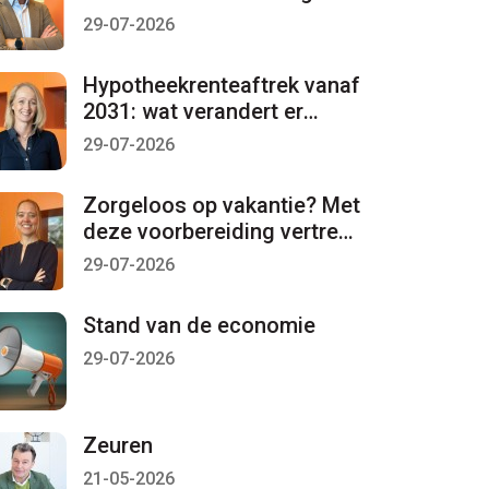
per 1 januari 2027 lopen
29-07-2026
Hypotheekrenteaftrek vanaf
2031: wat verandert er
mogelijk?
29-07-2026
Zorgeloos op vakantie? Met
deze voorbereiding vertrekt
u met een gerust gevoel
29-07-2026
Stand van de economie
29-07-2026
Zeuren
21-05-2026