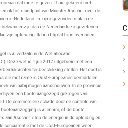
Europeaan dat mee te geven. Thuis gekeerd met
em ik het standpunt van Minister Asscher over de
n in Nederland. In zijn ingezonden stuk in de
C
en bekwamer zijn dan de Nederlandse ingezetenen
 zijn oplossing. Ik ben blij dat hij is overladen
el is al vertaald in de Wet allocatie
I). Deze wet is 1 juli 2012 uitgebreid met een
arbeidskrachten ter beschikking stellen. Het doel is
aus die met name in Oost-Europeanen bemiddelen.
 week van nabij mogen aanschouwen. In de provincie
drijven een boete aangezegd gekregen van
.000. De commerciële schade door de controle van
boeteaanzegging is al enorm, of de boete
advies aan Asscher: stop de energie in de opleiding en
e de concurrentie met de Oost-Europeanen weer