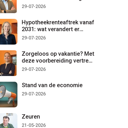
per 1 januari 2027 lopen
29-07-2026
Hypotheekrenteaftrek vanaf
2031: wat verandert er
mogelijk?
29-07-2026
Zorgeloos op vakantie? Met
deze voorbereiding vertrekt
u met een gerust gevoel
29-07-2026
Stand van de economie
29-07-2026
Zeuren
21-05-2026