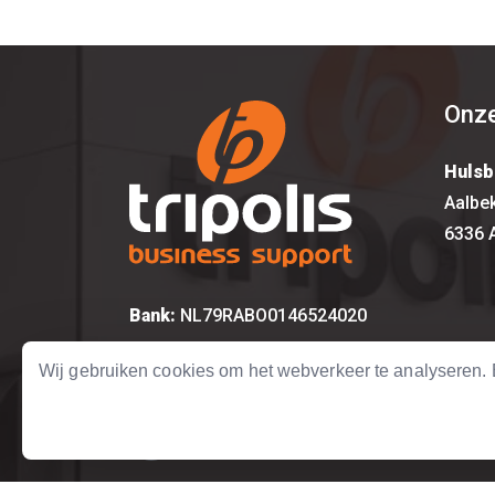
Onze
Hulsb
Aalbe
6336 
Bank:
NL79RABO0146524020
KvK:
14615917
Wij gebruiken cookies om het webverkeer te analyseren
BTW:
NL 8157.12.492.B01