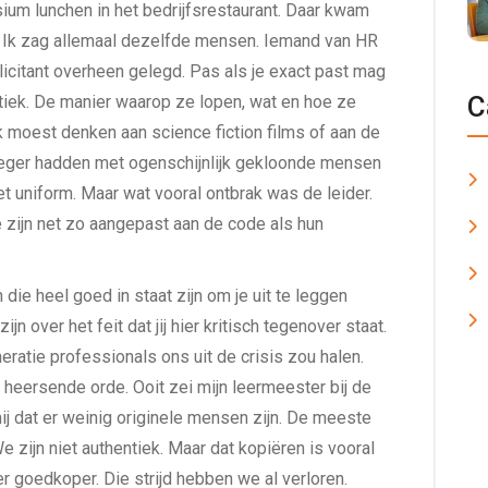
m lunchen in het bedrijfsrestaurant. Daar kwam
en. Ik zag allemaal dezelfde mensen. Iemand van HR
licitant overheen gelegd. Pas als je exact past mag
C
ntiek. De manier waarop ze lopen, wat en hoe ze
Ik moest denken aan science fiction films of aan de
eger hadden met ogenschijnlijk gekloonde mensen
het uniform. Maar wat vooral ontbrak was de leider.
e zijn net zo aangepast aan de code als hun
die heel goed in staat zijn om je uit te leggen
 over het feit dat jij hier kritisch tegenover staat.
ratie professionals ons uit de crisis zou halen.
heersende orde. Ooit zei mijn leermeester bij de
ij dat er weinig originele mensen zijn. De meeste
We zijn niet authentiek. Maar dat kopiëren is vooral
r goedkoper. Die strijd hebben we al verloren.