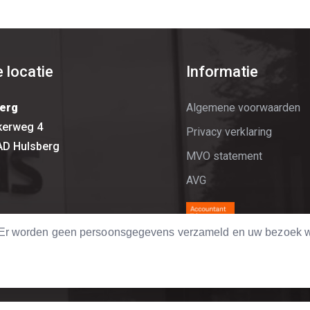
 locatie
Informatie
erg
Algemene voorwaarden
kerweg 4
Privacy verklaring
AD Hulsberg
MVO statement
AVG
. Er worden geen persoonsgegevens verzameld en uw bezoek w