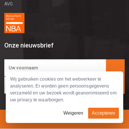
AVG
Onze nieuwsbrief
Wij gebruiken cookies om het webverkeer te
analyseren. Er worden geen persoonsgegevens
verzameld en uw bezoek wordt geanonimiseerd om
uw privacy te waarborgen.
Weigeren
Accepteren
Copyright © 2004 - 2026 Tripolis Business Support.