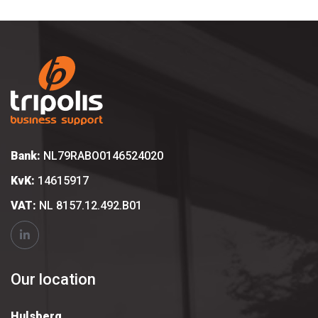
Bank:
NL79RABO0146524020
KvK:
14615917
VAT:
NL 8157.12.492.B01
Our location
Hulsberg