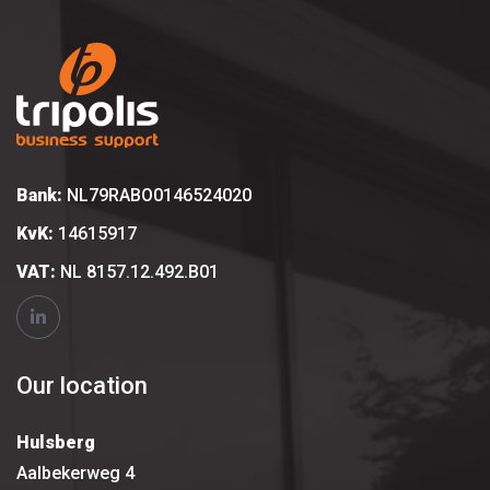
Bank:
NL79RABO0146524020
KvK:
14615917
VAT:
NL 8157.12.492.B01
Our location
Hulsberg
Aalbekerweg 4