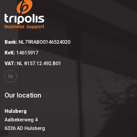
Bank:
NL79RABO0146524020
KvK:
14615917
VAT:
NL 8157.12.492.B01
Our location
Hulsberg
Aalbekerweg 4
6336 AD Hulsberg