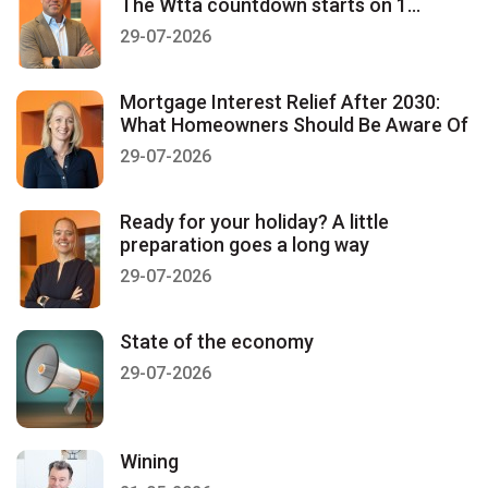
The Wtta countdown starts on 1
January 2027
29-07-2026
Mortgage Interest Relief After 2030:
What Homeowners Should Be Aware Of
29-07-2026
Ready for your holiday? A little
preparation goes a long way
29-07-2026
State of the economy
29-07-2026
Wining